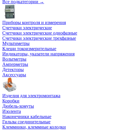
Все подкатегории →
Приборы контроля и измерения
Счетчики электрические
Счетчики электрические однофазные
Счетчики электрические трехфазные
Мультиметры
Клещи токоизмерительные
Индикаторы, указатели напряжения
Вольтметры
Амперметры
Детекторы
Аксессуары
Изделия для электромонтажа
Коробки
Дюбель-хомуты
Изолента
Наконечники кабельные
Гильзы соединительные
Клеммники, клеммные колодки