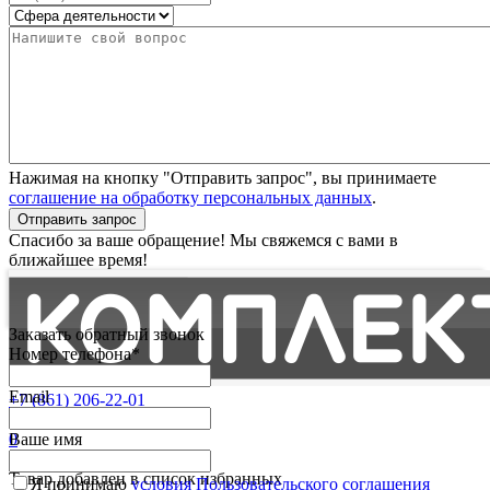
Нажимая на кнопку "Отправить запрос", вы принимаете
соглашение на обработку персональных данных
.
Отправить запрос
Спасибо за ваше обращение! Мы свяжемся с вами в
ближайшее время!
Заказать обратный звонок
Номер телефона*
Email
+7 (861) 206-22-01
Партнерам
0
Ваше имя
Избранные
Товар добавлен в список избранных
Я принимаю
условия Пользовательского соглашения