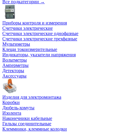
Все подкатегории →
Приборы контроля и измерения
Счетчики электрические
Счетчики электрические однофазные
Счетчики электрические трехфазные
Мультиметры
Клещи токоизмерительные
Индикаторы, указатели напряжения
Вольтметры
Амперметры
Детекторы
Аксессуары
Изделия для электромонтажа
Коробки
Дюбель-хомуты
Изолента
Наконечники кабельные
Гильзы соединительные
Клеммники, клеммные колодки