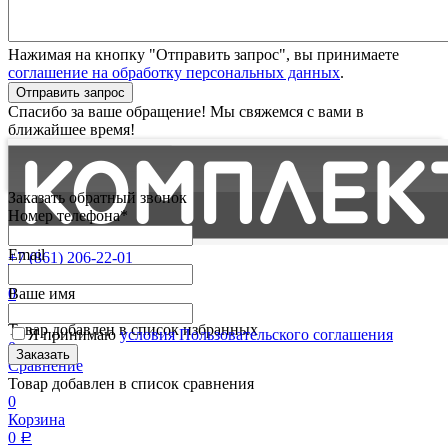
Нажимая на кнопку "Отправить запрос", вы принимаете
соглашение на обработку персональных данных
.
Отправить запрос
Спасибо за ваше обращение! Мы свяжемся с вами в
ближайшее время!
Заказать обратный звонок
Номер телефона*
Email
+7 (861) 206-22-01
Партнерам
0
Ваше имя
Избранные
Товар добавлен в список избранных
Я принимаю
условия Пользовательского соглашения
0
Сравнение
Товар добавлен в список сравнения
0
Корзина
0
Р