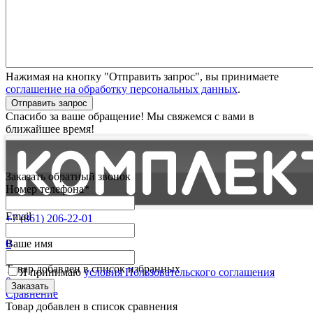
Нажимая на кнопку "Отправить запрос", вы принимаете
соглашение на обработку персональных данных
.
Отправить запрос
Спасибо за ваше обращение! Мы свяжемся с вами в
ближайшее время!
Заказать обратный звонок
Номер телефона*
Email
+7 (861) 206-22-01
Партнерам
0
Ваше имя
Избранные
Товар добавлен в список избранных
Я принимаю
условия Пользовательского соглашения
0
Сравнение
Товар добавлен в список сравнения