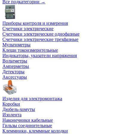
Все подкатегории →
Приборы контроля и измерения
Счетчики электрические
Счетчики электрические однофазные
Счетчики электрические трехфазные
Мультиметры
Клещи токоизмерительные
Индикаторы, указатели напряжения
Вольтметры
Амперметры
Детекторы
Аксессуары
Изделия для электромонтажа
Коробки
Дюбель-хомуты
Изолента
Наконечники кабельные
Гильзы соединительные
Клеммники, клеммные колодки