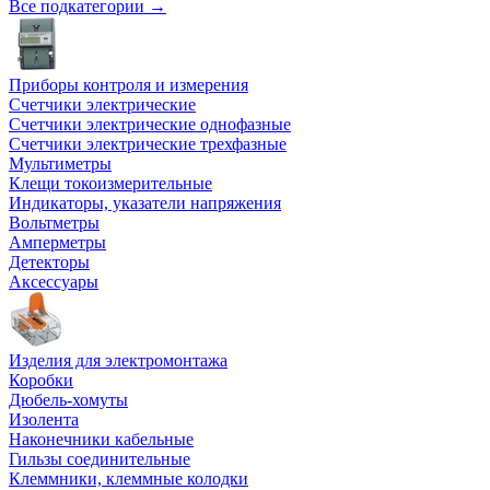
Все подкатегории →
Приборы контроля и измерения
Счетчики электрические
Счетчики электрические однофазные
Счетчики электрические трехфазные
Мультиметры
Клещи токоизмерительные
Индикаторы, указатели напряжения
Вольтметры
Амперметры
Детекторы
Аксессуары
Изделия для электромонтажа
Коробки
Дюбель-хомуты
Изолента
Наконечники кабельные
Гильзы соединительные
Клеммники, клеммные колодки