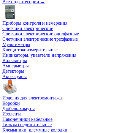
Все подкатегории →
Приборы контроля и измерения
Счетчики электрические
Счетчики электрические однофазные
Счетчики электрические трехфазные
Мультиметры
Клещи токоизмерительные
Индикаторы, указатели напряжения
Вольтметры
Амперметры
Детекторы
Аксессуары
Изделия для электромонтажа
Коробки
Дюбель-хомуты
Изолента
Наконечники кабельные
Гильзы соединительные
Клеммники, клеммные колодки