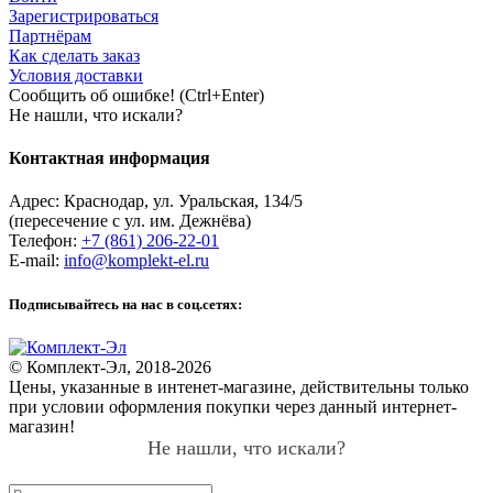
Зарегистрироваться
поддерживающий горение, с броней из стальных оцинкованных
Партнёрам
лент, с изоляцией каждой жилы из сшитого полиолефина и общим
Как сделать заказ
экраном из экструдированного повива медных проволок.
Условия доставки
Повышенная прочность кабеля ВБШв позволяет ему выдерживать большие
Сообщить об ошибке! (Ctrl+Enter)
Не нашли, что искали?
нагрузки и работать в условиях высоких температур и влажности. Он
устойчив к коррозии и механическим повреждениям, используется в
промышленности, строительстве, энергетике и других областях, где
Контактная информация
требуется надежность электроснабжения. Может прокладываться внутри
помещений, на открытом воздухе и под землей.
Адрес:
Краснодар
,
ул. Уральская, 134/5
(пересечение с ул. им. Дежнёва)
Покупая кабель ВБШв в интернет-магазине «Комплект-Эл», вы можете
Телефон:
+7 (861) 206-22-01
заказать доставку транспортной компанией или самостоятельно забрать
E-mail:
info@komplekt-el.ru
товар в нашем пункте самовывоза в Краснодаре. Вся продукция в каталоге
соответствует действующим стандартам.
Подписывайтесь на нас в соц.сетях:
© Комплект-Эл, 2018-2026
Цены, указанные в интенет-магазине, действительны только
при условии оформления покупки через данный интернет-
магазин!
Не нашли, что искали?