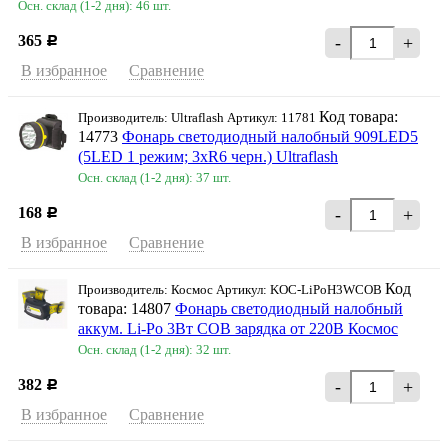
Осн. склад (1-2 дня): 46 шт.
365
-
+
Р
В избранное
Сравнение
Код товара:
Производитель: Ultraflash Артикул: 11781
14773
Фонарь светодиодный налобный 909LED5
(5LED 1 режим; 3хR6 черн.) Ultraflash
Осн. склад (1-2 дня): 37 шт.
168
-
+
Р
В избранное
Сравнение
Код
Производитель: Космос Артикул: KOC-LiPoH3WCOB
товара: 14807
Фонарь светодиодный налобный
аккум. Li-Po 3Вт COB зарядка от 220В Космос
Осн. склад (1-2 дня): 32 шт.
382
-
+
Р
В избранное
Сравнение