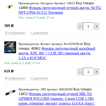
Код товара:
Производитель: Navigator Артикул: 18632
14868
Фонарь светодиодный ручной аккум. 94 952
NPT-CP04-ACCU Navigator
Осн. склад (1-2 дня): 25 шт.
399
-
+
Р
В избранное
Сравнение
Код
Производитель: Космос Артикул: KocH3WDLith
товара: 40862
Фонарь светодиодный налобный
аккум. XPE 3Вт + COB 3Вт сменный аккум.
1.2А.ч КОСМОС
Осн. склад (1-2 дня): 25 шт.
619
-
+
Р
В избранное
Сравнение
Код товара:
Производитель: ЭРА Артикул: Б0030200
14852
Фонарь светодиодный ручной MB-702
АРМИЯ РОССИИ универс. Сапер COB 1.5Вт
алюм. отвертки; магнит; клипса 1хААА блист.