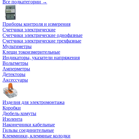
Все подкатегории →
Приборы контроля и измерения
Счетчики электрические
Счетчики электрические однофазные
Счетчики электрические трехфазные
Мультиметры
Клещи токоизмерительные
Индикаторы, указатели напряжения
Вольтметры
Амперметры
Детекторы
Аксессуары
Изделия для электромонтажа
Коробки
Дюбель-хомуты
Изолента
Наконечники кабельные
Гильзы соединительные
Клеммники, клеммные колодки