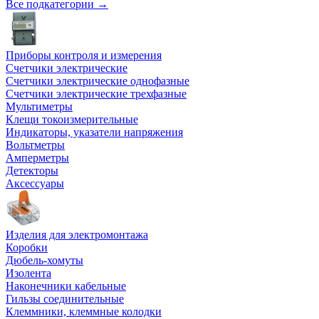
Все подкатегории →
Приборы контроля и измерения
Счетчики электрические
Счетчики электрические однофазные
Счетчики электрические трехфазные
Мультиметры
Клещи токоизмерительные
Индикаторы, указатели напряжения
Вольтметры
Амперметры
Детекторы
Аксессуары
Изделия для электромонтажа
Коробки
Дюбель-хомуты
Изолента
Наконечники кабельные
Гильзы соединительные
Клеммники, клеммные колодки