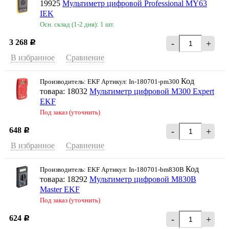
19925
Мультиметр цифровой Professional MY63
IEK
Осн. склад (1-2 дня): 1 шт.
3 268
-
+
Р
В избранное
Сравнение
Код
Производитель: EKF Артикул: In-180701-pm300
товара: 18032
Мультиметр цифровой M300 Expert
EKF
Под заказ (уточнить)
648
-
+
Р
В избранное
Сравнение
Код
Производитель: EKF Артикул: In-180701-bm830B
товара: 18292
Мультиметр цифровой M830B
Master EKF
Под заказ (уточнить)
624
-
+
Р