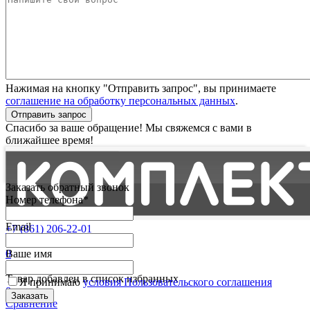
Нажимая на кнопку "Отправить запрос", вы принимаете
соглашение на обработку персональных данных
.
Отправить запрос
Спасибо за ваше обращение! Мы свяжемся с вами в
ближайшее время!
Заказать обратный звонок
Номер телефона*
Email
+7 (861) 206-22-01
Партнерам
0
Ваше имя
Избранные
Товар добавлен в список избранных
Я принимаю
условия Пользовательского соглашения
0
Сравнение