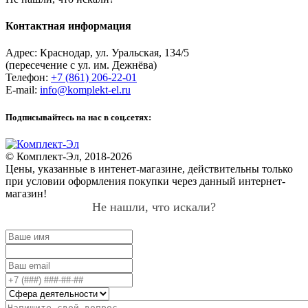
Выбор прибора зависит от ваших потребностей, навыков и бюджета. Если
важны точность, простота использования и расширенная
Контактная информация
функциональность, лучшее решение — купить цифровой мультиметр.
Адрес:
Краснодар
,
ул. Уральская, 134/5
Почему покупатели выбирают «Комплект-
(пересечение с ул. им. Дежнёва)
Эл»?
Телефон:
+7 (861) 206-22-01
E-mail:
info@komplekt-el.ru
Магазин предлагает более тридцати вариантов цифровых и аналоговых
мультиметров, а также здесь можно заказать еще тысячи других
Подписывайтесь на нас в соц.сетях:
электротоваров. Для оптовых и розничных покупателей действуют скидки
и акции. Зарегистрировавшись в качестве партнера, вы получаете
индивидуальную сниженную цену на все товары.
© Комплект-Эл, 2018-2026
Цены, указанные в интенет-магазине, действительны только
Доставка заказов выполняется курьером в пределах города и области.
при условии оформления покупки через данный интернет-
Также вы можете лично забрать оборудование с нашего склада в
магазин!
Краснодаре. В другие регионы РФ товары отправляются посредством
Не нашли, что искали?
транспортных компаний.