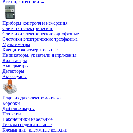
Все подкатегории →
Приборы контроля и измерения
Счетчики электрические
Счетчики электрические однофазные
Счетчики электрические трехфазные
Мультиметры
Клещи токоизмерительные
Индикаторы, указатели напряжения
Вольтметры
Амперметры
Детекторы
Аксессуары
Изделия для электромонтажа
Коробки
Дюбель-хомуты
Изолента
Наконечники кабельные
Гильзы соединительные
Клеммники, клеммные колодки