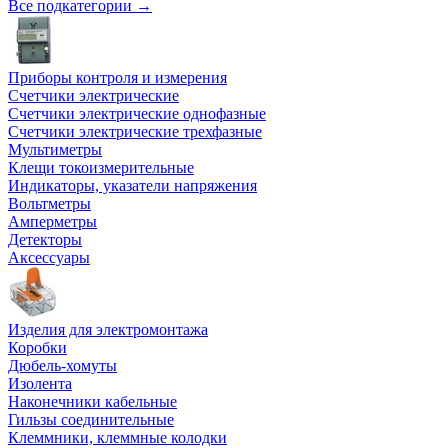
Все подкатегории →
Приборы контроля и измерения
Счетчики электрические
Счетчики электрические однофазные
Счетчики электрические трехфазные
Мультиметры
Клещи токоизмерительные
Индикаторы, указатели напряжения
Вольтметры
Амперметры
Детекторы
Аксессуары
Изделия для электромонтажа
Коробки
Дюбель-хомуты
Изолента
Наконечники кабельные
Гильзы соединительные
Клеммники, клеммные колодки