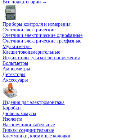
Все подкатегории →
Приборы контроля и измерения
Счетчики электрические
Счетчики электрические однофазные
Счетчики электрические трехфазные
Мультиметры
Клещи токоизмерительные
Индикаторы, указатели напряжения
Вольтметры
Амперметры
Детекторы
Аксессуары
Изделия для электромонтажа
Коробки
Дюбель-хомуты
Изолента
Наконечники кабельные
Гильзы соединительные
Клеммники, клеммные колодки