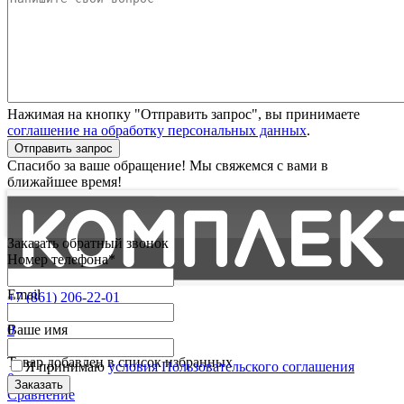
Нажимая на кнопку "Отправить запрос", вы принимаете
соглашение на обработку персональных данных
.
Отправить запрос
Спасибо за ваше обращение! Мы свяжемся с вами в
ближайшее время!
Заказать обратный звонок
Номер телефона*
Email
+7 (861) 206-22-01
Партнерам
0
Ваше имя
Избранные
Товар добавлен в список избранных
Я принимаю
условия Пользовательского соглашения
0
Сравнение