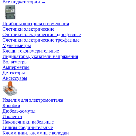
Все подкатегории →
Приборы контроля и измерения
Счетчики электрические
Счетчики электрические однофазные
Счетчики электрические трехфазные
Мультиметры
Клещи токоизмерительные
Индикаторы, указатели напряжения
Вольтметры
Амперметры
Детекторы
Аксессуары
Изделия для электромонтажа
Коробки
Дюбель-хомуты
Изолента
Наконечники кабельные
Гильзы соединительные
Клеммники, клеммные колодки