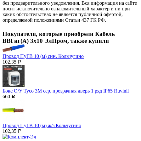
без предварительного уведомления. Вся информация на сайте
носит исключительно ознакомительный характер и ни при
каких обстоятельствах не является публичной офертой,
определяемой положениями Статьи 437 ГК РФ.
Покупатели, которые приобрели Кабель
ВВГнг(А) 3х10 ЭлПром, также купили
Провод ПуГВ 10 (м) син. Кольчугино
102,35
Р
Бокс О/У Тусо 3М сер. прозрачная дверь 1 ряд IP65 Ruvinil
660
Р
Провод ПуГВ 10 (м) ж/з Кольчугино
102,35
Р