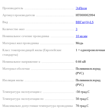
Производитель
ЭлПром
Артикул производителя
НТ000002994
Вид
ВВГнг(А)-LS
Количество жил
3
Номинальное сечение проводника
10 кв.мм
Материал жил проводника
Медь
Класс токопроводящей жилы (Европейские
1 = однопроволочная
стандарты)
Номинальное напряжение u
0.66 кВ
Материал оболочки
Поливинилхлорид
(PVC)
Изоляция жилы
Поливинилхлорид
(PVC)
Температура эксплуатации с
-50 град.C
Температура эксплуатации по
50 град.C
Максимально допустимая температура проводника
70 град.C