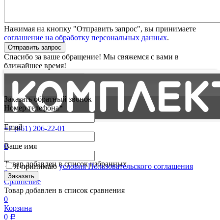
Нажимая на кнопку "Отправить запрос", вы принимаете
соглашение на обработку персональных данных
.
Отправить запрос
Спасибо за ваше обращение! Мы свяжемся с вами в
ближайшее время!
Заказать обратный звонок
Номер телефона*
Email
+7 (861) 206-22-01
Партнерам
0
Ваше имя
Избранные
Товар добавлен в список избранных
Я принимаю
условия Пользовательского соглашения
0
Сравнение
Товар добавлен в список сравнения
0
Корзина
0
Р