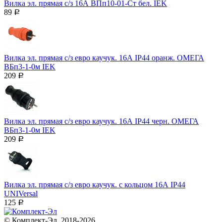
Вилка эл. прямая с/з 16А ВПп10-01-Ст бел. IEK
89
Р
Вилка эл. прямая с/з евро каучук. 16А IP44 оранж. ОМЕГА
ВБп3-1-0м IEK
209
Р
Вилка эл. прямая с/з евро каучук. 16А IP44 черн. ОМЕГА
ВБп3-1-0м IEK
209
Р
Вилка эл. прямая с/з евро каучук. с кольцом 16А IP44
UNIVersal
125
Р
© Комплект-Эл, 2018-2026