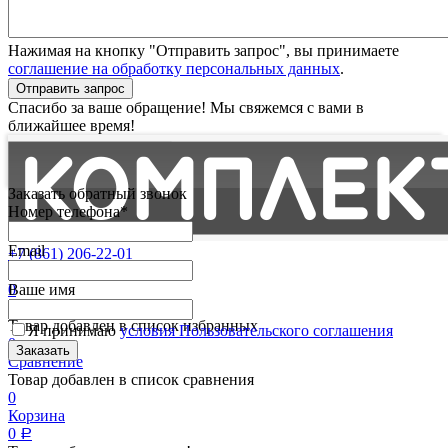
Нажимая на кнопку "Отправить запрос", вы принимаете
соглашение на обработку персональных данных
.
Отправить запрос
Спасибо за ваше обращение! Мы свяжемся с вами в
ближайшее время!
Заказать обратный звонок
Номер телефона*
Email
+7 (861) 206-22-01
Партнерам
0
Ваше имя
Избранные
Товар добавлен в список избранных
Я принимаю
условия Пользовательского соглашения
0
Сравнение
Товар добавлен в список сравнения
0
Корзина
0
Р