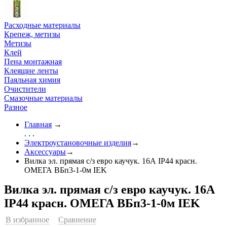
Расходные материалы
Крепеж, метизы
Метизы
Клей
Пена монтажная
Клеящие ленты
Паяльная химия
Очистители
Смазочные материалы
Разное
Главная
→
. . .
Электроустановочные изделия
→
Аксессуары
→
Вилка эл. прямая с/з евро каучук. 16А IP44 красн.
ОМЕГА ВБп3-1-0м IEK
Вилка эл. прямая с/з евро каучук. 16А
IP44 красн. ОМЕГА ВБп3-1-0м IEK
В избранное
Сравнение