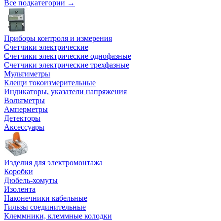
Все подкатегории →
Приборы контроля и измерения
Счетчики электрические
Счетчики электрические однофазные
Счетчики электрические трехфазные
Мультиметры
Клещи токоизмерительные
Индикаторы, указатели напряжения
Вольтметры
Амперметры
Детекторы
Аксессуары
Изделия для электромонтажа
Коробки
Дюбель-хомуты
Изолента
Наконечники кабельные
Гильзы соединительные
Клеммники, клеммные колодки