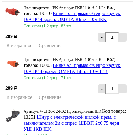
Код
Производитель: IEK Артикул: PKR01-016-2-K04
товара: 19510
Вилка эл. прямая с/з евро каучук.
16А IP44 красн. ОМЕГА ВБп3-1-0м IEK
Осн. склад (1-2 дня): 182 шт.
209
-
+
Р
В избранное
Сравнение
Код
Производитель: IEK Артикул: PKR01-016-2-K09
товара: 16003
Вилка эл. прямая с/з евро каучук.
16А IP44 оранж. ОМЕГА ВБп3-1-0м IEK
Осн. склад (1-2 дня): 174 шт.
209
-
+
Р
В избранное
Сравнение
Код товара:
Артикул: WUP20-02-K02 Производитель: IEK
13251
Шнур с электрической вилкой прям. с
выключателем 2м с опрес. ШВВП 2х0.75 черн.
УШ-1КВ IEK