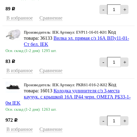
89
-
+
Р
В избранное
Сравнение
Код
Производитель: IEK Артикул: EVP11-16-01-K01
товара: 36133
Вилка эл. прямая с/з 16А ВПу11-01-
Ст бел. IEK
Осн. склад (1-2 дня): 1295 шт.
83
-
+
Р
В избранное
Сравнение
Код
Производитель: IEK Артикул: PKR61-016-2-K02
товара: 16013
Колодка удлинителя с/з 3-места
каучук. с крышкой 16А IP44 черн. ОМЕГА РБ33-1-
0м IEK
Осн. склад (1-2 дня): 1263 шт.
972
-
+
Р
В избранное
Сравнение