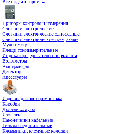
Все подкатегории →
Приборы контроля и измерения
Счетчики электрические
Счетчики электрические однофазные
Счетчики электрические трехфазные
Мультиметры
Клещи токоизмерительные
Индикаторы, указатели напряжения
Вольтметры
Амперметры
Детекторы
Аксессуары
Изделия для электромонтажа
Коробки
Дюбель-хомуты
Изолента
Наконечники кабельные
Гильзы соединительные
Клеммники, клеммные колодки