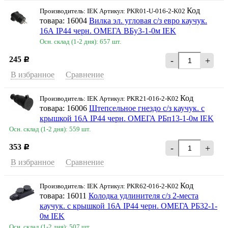
Код
Производитель: IEK Артикул: PKR01-U-016-2-K02
товара: 16004
Вилка эл. угловая с/з евро каучук.
16А IP44 черн. ОМЕГА ВБу3-1-0м IEK
Осн. склад (1-2 дня): 657 шт.
245
-
+
Р
В избранное
Сравнение
Код
Производитель: IEK Артикул: PKR21-016-2-K02
товара: 16006
Штепсельное гнездо с/з каучук. с
крышкой 16А IP44 черн. ОМЕГА РБп13-1-0м IEK
Осн. склад (1-2 дня): 559 шт.
353
-
+
Р
В избранное
Сравнение
Код
Производитель: IEK Артикул: PKR62-016-2-K02
товара: 16011
Колодка удлинителя с/з 2-места
каучук. с крышкой 16А IP44 черн. ОМЕГА РБ32-1-
0м IEK
Осн. склад (1-2 дня): 507 шт.