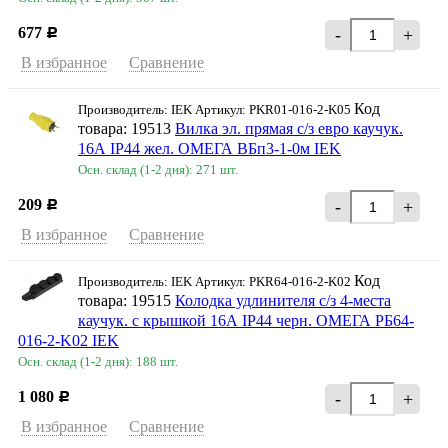
677
-
+
Р
В избранное
Сравнение
Код
Производитель: IEK Артикул: PKR01-016-2-K05
товара: 19513
Вилка эл. прямая с/з евро каучук.
16А IP44 жел. ОМЕГА ВБп3-1-0м IEK
Осн. склад (1-2 дня): 271 шт.
209
-
+
Р
В избранное
Сравнение
Код
Производитель: IEK Артикул: PKR64-016-2-K02
товара: 19515
Колодка удлинителя с/з 4-места
каучук. с крышкой 16А IP44 черн. ОМЕГА РБ64-
016-2-K02 IEK
Осн. склад (1-2 дня): 188 шт.
1 080
-
+
Р
В избранное
Сравнение