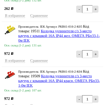
Осн. склад (1-2 дня): 152 шт.
262
-
+
Р
В избранное
Сравнение
Код
Производитель: IEK Артикул: PKR61-016-2-K05
товара: 19511
Колодка удлинителя с/з 3-место
каучук с крышкой 16А IP44 жел. ОМЕГА РБп33-1-
0м IEK
Осн. склад (1-2 дня): 131 шт.
972
-
+
Р
В избранное
Сравнение
Код
Производитель: IEK Артикул: PKR61-016-2-K04
товара: 19509
Колодка удлинителя с/з 3-место
каучук с крышкой 16А IP44 красн. ОМЕГА РБп33-
1-0м IEK
Осн. склад (1-2 дня): 107 шт.
972
-
+
Р