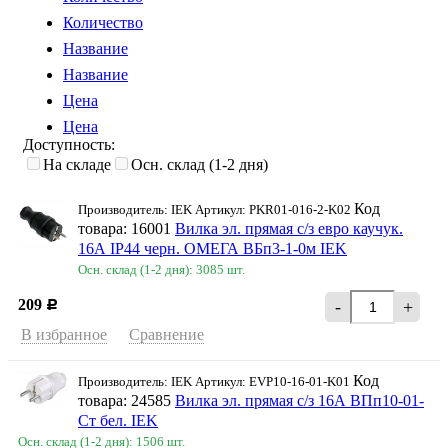
Количество
Название
Название
Цена
Цена
Доступность:
На складе
Осн. склад (1-2 дня)
Код
Производитель: IEK Артикул: PKR01-016-2-K02
товара: 16001
Вилка эл. прямая с/з евро каучук.
16А IP44 черн. ОМЕГА ВБп3-1-0м IEK
Осн. склад (1-2 дня): 3085 шт.
209
-
+
Р
В избранное
Сравнение
Код
Производитель: IEK Артикул: EVP10-16-01-K01
товара: 24585
Вилка эл. прямая с/з 16А ВПп10-01-
Ст бел. IEK
Осн. склад (1-2 дня): 1506 шт.