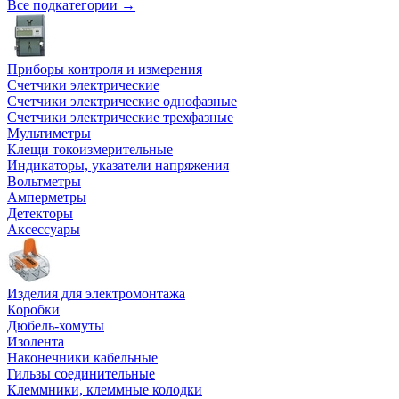
Все подкатегории →
Приборы контроля и измерения
Счетчики электрические
Счетчики электрические однофазные
Счетчики электрические трехфазные
Мультиметры
Клещи токоизмерительные
Индикаторы, указатели напряжения
Вольтметры
Амперметры
Детекторы
Аксессуары
Изделия для электромонтажа
Коробки
Дюбель-хомуты
Изолента
Наконечники кабельные
Гильзы соединительные
Клеммники, клеммные колодки