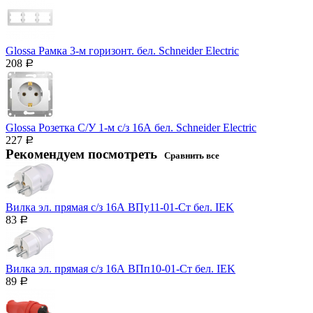
Glossa Рамка 3-м горизонт. бел. Schneider Еleсtric
208
Р
Glossa Розетка С/У 1-м с/з 16А бел. Schneider Eleсtric
227
Р
Рекомендуем посмотреть
Сравнить все
Вилка эл. прямая с/з 16А ВПу11-01-Ст бел. IEK
83
Р
Вилка эл. прямая с/з 16А ВПп10-01-Ст бел. IEK
89
Р