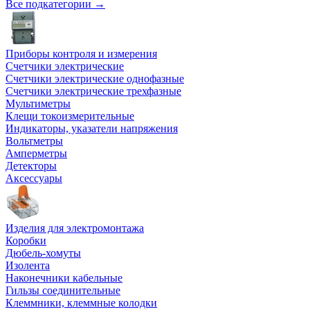
Все подкатегории →
Приборы контроля и измерения
Счетчики электрические
Счетчики электрические однофазные
Счетчики электрические трехфазные
Мультиметры
Клещи токоизмерительные
Индикаторы, указатели напряжения
Вольтметры
Амперметры
Детекторы
Аксессуары
Изделия для электромонтажа
Коробки
Дюбель-хомуты
Изолента
Наконечники кабельные
Гильзы соединительные
Клеммники, клеммные колодки