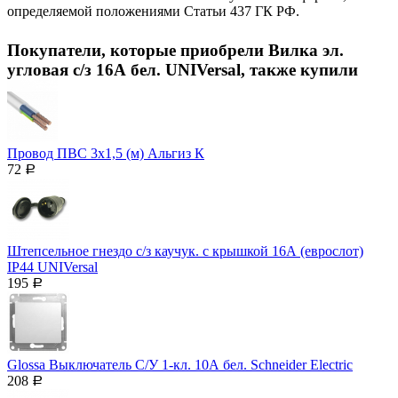
определяемой положениями Статьи 437 ГК РФ.
Покупатели, которые приобрели Вилка эл.
угловая с/з 16А бел. UNIVersal, также купили
Провод ПВС 3х1,5 (м) Альгиз К
72
Р
Штепсельное гнездо с/з каучук. с крышкой 16А (еврослот)
IP44 UNIVersal
195
Р
Glossa Выключатель С/У 1-кл. 10А бел. Schneider Eleсtric
208
Р