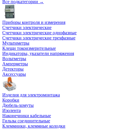
Все подкатегории →
Приборы контроля и измерения
Счетчики электрические
Счетчики электрические однофазные
Счетчики электрические трехфазные
Мультиметры
Клещи токоизмерительные
Индикаторы, указатели напряжения
Вольтметры
Амперметры
Детекторы
Аксессуары
Изделия для электромонтажа
Коробки
Дюбель-хомуты
Изолента
Наконечники кабельные
Гильзы соединительные
Клеммники, клеммные колодки