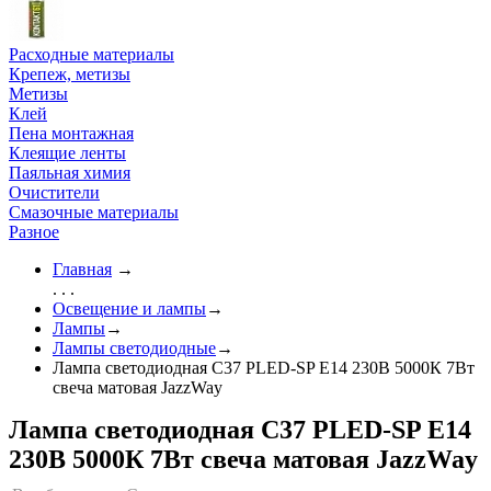
Расходные материалы
Крепеж, метизы
Метизы
Клей
Пена монтажная
Клеящие ленты
Паяльная химия
Очистители
Смазочные материалы
Разное
Главная
→
. . .
Освещение и лампы
→
Лампы
→
Лампы светодиодные
→
Лампа светодиодная C37 PLED-SP Е14 230В 5000К 7Вт
свеча матовая JazzWay
Лампа светодиодная C37 PLED-SP Е14
230В 5000К 7Вт свеча матовая JazzWay