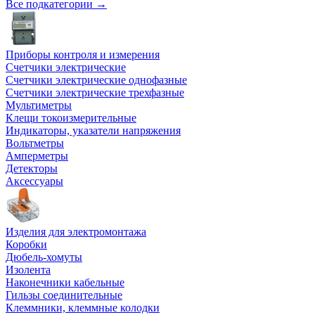
Все подкатегории →
Приборы контроля и измерения
Счетчики электрические
Счетчики электрические однофазные
Счетчики электрические трехфазные
Мультиметры
Клещи токоизмерительные
Индикаторы, указатели напряжения
Вольтметры
Амперметры
Детекторы
Аксессуары
Изделия для электромонтажа
Коробки
Дюбель-хомуты
Изолента
Наконечники кабельные
Гильзы соединительные
Клеммники, клеммные колодки