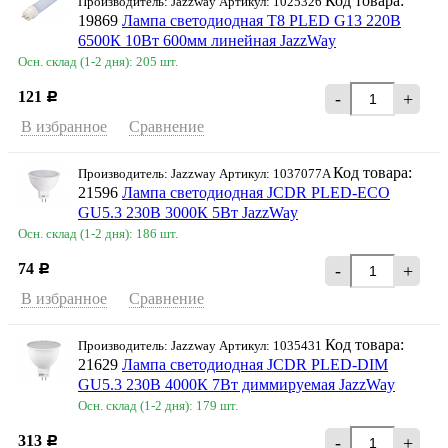
Код товара:
Производитель: Jazzway Артикул: 1025326
19869
Лампа светодиодная T8 PLED G13 220В
6500К 10Вт 600мм линейная JazzWay
Осн. склад (1-2 дня): 205 шт.
121
-
+
Р
В избранное
Сравнение
Код товара:
Производитель: Jazzway Артикул: 1037077A
21596
Лампа светодиодная JCDR PLED-ECO
GU5.3 230В 3000К 5Вт JazzWay
Осн. склад (1-2 дня): 186 шт.
74
-
+
Р
В избранное
Сравнение
Код товара:
Производитель: Jazzway Артикул: 1035431
21629
Лампа светодиодная JCDR PLED-DIM
GU5.3 230В 4000К 7Вт диммируемая JazzWay
Осн. склад (1-2 дня): 179 шт.
313
-
+
Р