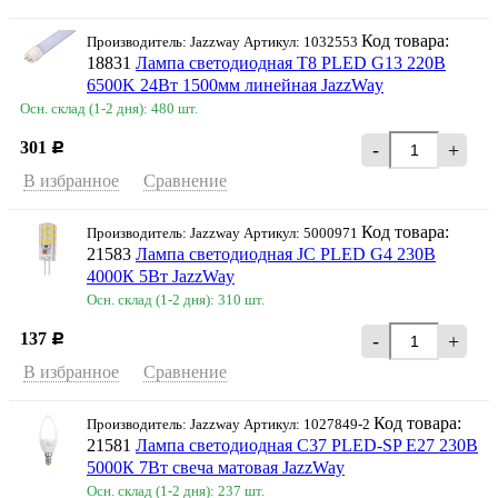
Код товара:
Производитель: Jazzway Артикул: 1032553
18831
Лампа светодиодная T8 PLED G13 220В
6500K 24Вт 1500мм линейная JazzWay
Осн. склад (1-2 дня): 480 шт.
301
-
+
Р
В избранное
Сравнение
Код товара:
Производитель: Jazzway Артикул: 5000971
21583
Лампа светодиодная JC PLED G4 230В
4000К 5Вт JazzWay
Осн. склад (1-2 дня): 310 шт.
137
-
+
Р
В избранное
Сравнение
Код товара:
Производитель: Jazzway Артикул: 1027849-2
21581
Лампа светодиодная C37 PLED-SP Е27 230В
5000К 7Вт свеча матовая JazzWay
Осн. склад (1-2 дня): 237 шт.