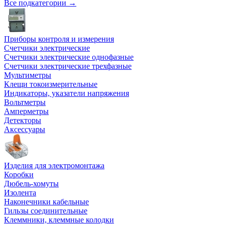
Все подкатегории →
Приборы контроля и измерения
Счетчики электрические
Счетчики электрические однофазные
Счетчики электрические трехфазные
Мультиметры
Клещи токоизмерительные
Индикаторы, указатели напряжения
Вольтметры
Амперметры
Детекторы
Аксессуары
Изделия для электромонтажа
Коробки
Дюбель-хомуты
Изолента
Наконечники кабельные
Гильзы соединительные
Клеммники, клеммные колодки