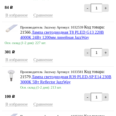
84
-
+
Р
В избранное
Сравнение
Код товара:
Производитель: Jazzway Артикул: 1032539
21566
Лампа светодиодная T8 PLED G13 220В
4000К 24Вт 1200мм линейная JazzWay
Осн. склад (1-2 дня): 227 шт.
301
-
+
Р
В избранное
Сравнение
Код товара:
Производитель: Jazzway Артикул: 1033581
21579
Лампа светодиодная R39 PLED-SP Е14 230В
3000К 5Вт Reflector JazzWay
Осн. склад (1-2 дня): 213 шт.
100
-
+
Р
В избранное
Сравнение