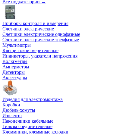
Все подкатегории →
Приборы контроля и измерения
Счетчики электрические
Счетчики электрические однофазные
Счетчики электрические трехфазные
Мультиметры
Клещи токоизмерительные
Индикаторы, указатели напряжения
Вольтметры
Амперметры
Детекторы
Аксессуары
Изделия для электромонтажа
Коробки
Дюбель-хомуты
Изолента
Наконечники кабельные
Гильзы соединительные
Клеммники, клеммные колодки