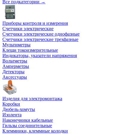
Все подкатегории →
Приборы контроля и измерения
Счетчики электрические
Счетчики электрические однофазные
Счетчики электрические трехфазные
Мультиметры
Клещи токоизмерительные
Индикаторы, указатели напряжения
Вольтметры
Амперметры
Детекторы
Аксессуары
Изделия для электромонтажа
Коробки
Дюбель-хомуты
Изолента
Наконечники кабельные
Гильзы соединительные
Клеммники, клеммные колодки