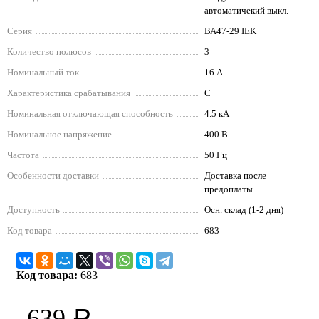
автоматичекий выкл.
Серия
ВА47-29 IEK
Количество полюсов
3
Номинальный ток
16 А
Характеристика срабатывания
C
Номинальная отключающая способность
4.5 кА
Номинальное напряжение
400 В
Частота
50 Гц
Особенности доставки
Доставка после
предоплаты
Доступность
Осн. склад (1-2 дня)
Код товара
683
Код товара:
683
639
Р