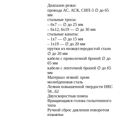
Диапазон резки:
провода АС, АСК, СИП-3 ∅ до 65
мм
стальные тросы:
– 6х7 — ∅ до 25 мм
– 6х12, 6х19 — ∅ до 30 мм
стальные канаты:
– 1х7 — ∅ до 15 мм
– 1х19 — ∅ до 20 мм
прутки из низкоуглеродистой стали
∅ до 20 мм
кабели с проволочной броней ∅ до
65 мм
кабели с ленточной броней ∅ до 65
мм
Материал лезвий: хром-
молибденовая сталь
Лезвия повышенной твердости HRC
58...62
Двухскоростная помпа
Вращающаяся голова гильотинного
типа
Ручной сброс давления поворотом
рукоятки