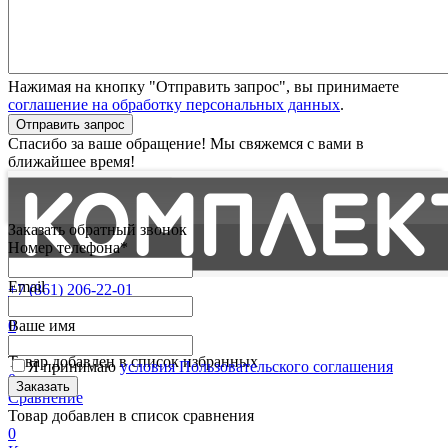
Нажимая на кнопку "Отправить запрос", вы принимаете
соглашение на обработку персональных данных
.
Отправить запрос
Спасибо за ваше обращение! Мы свяжемся с вами в
ближайшее время!
Заказать обратный звонок
Номер телефона*
Email
+7 (861) 206-22-01
Партнерам
0
Ваше имя
Избранные
Товар добавлен в список избранных
Я принимаю
условия Пользовательского соглашения
0
Сравнение
Товар добавлен в список сравнения
0