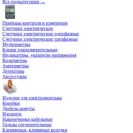
Все подкатегории →
Приборы контроля и измерения
Счетчики электрические
Счетчики электрические однофазные
Счетчики электрические трехфазные
Мультиметры
Клещи токоизмерительные
Индикаторы, указатели напряжения
Вольтметры
Амперметры
Детекторы
Аксессуары
Изделия для электромонтажа
Коробки
Дюбель-хомуты
Изолента
Наконечники кабельные
Гильзы соединительные
Клеммники, клеммные колодки