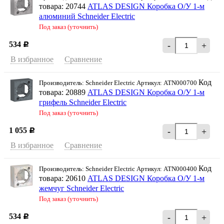
товара: 20744
ATLAS DESIGN Коробка О/У 1-м
алюминий Schneider Еleсtric
Под заказ (уточнить)
534
-
+
Р
В избранное
Сравнение
Код
Производитель: Schneider Electriс Артикул: ATN000700
товара: 20889
ATLAS DESIGN Коробка О/У 1-м
грифель Schneider Еleсtric
Под заказ (уточнить)
1 055
-
+
Р
В избранное
Сравнение
Код
Производитель: Schneider Electriс Артикул: ATN000400
товара: 20610
ATLAS DESIGN Коробка О/У 1-м
жемчуг Schneider Еleсtric
Под заказ (уточнить)
534
-
+
Р