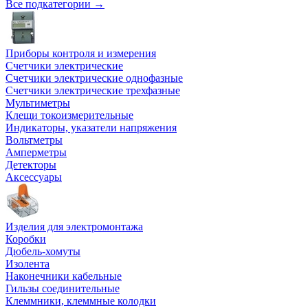
Все подкатегории →
Приборы контроля и измерения
Счетчики электрические
Счетчики электрические однофазные
Счетчики электрические трехфазные
Мультиметры
Клещи токоизмерительные
Индикаторы, указатели напряжения
Вольтметры
Амперметры
Детекторы
Аксессуары
Изделия для электромонтажа
Коробки
Дюбель-хомуты
Изолента
Наконечники кабельные
Гильзы соединительные
Клеммники, клеммные колодки