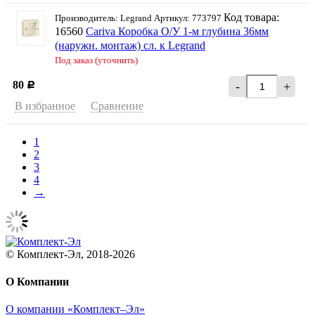
Код товара:
Производитель: Legrand Артикул: 773797
16560
Cariva Коробка О/У 1-м глубина 36мм
(наружн. монтаж) сл. к Legrand
Под заказ (уточнить)
80
-
+
Р
В избранное
Сравнение
1
2
3
4
→
© Комплект-Эл, 2018-2026
О Компании
О компании «Комплект–Эл»