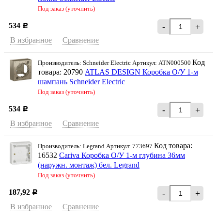
Под заказ (уточнить)
534
-
+
Р
В избранное
Сравнение
Код
Производитель: Schneider Electriс Артикул: ATN000500
товара: 20790
ATLAS DESIGN Коробка О/У 1-м
шампань Schneider Еleсtric
Под заказ (уточнить)
534
-
+
Р
В избранное
Сравнение
Код товара:
Производитель: Legrand Артикул: 773697
16532
Cariva Коробка О/У 1-м глубина 36мм
(наружн. монтаж) бел. Legrand
Под заказ (уточнить)
187,92
-
+
Р
В избранное
Сравнение