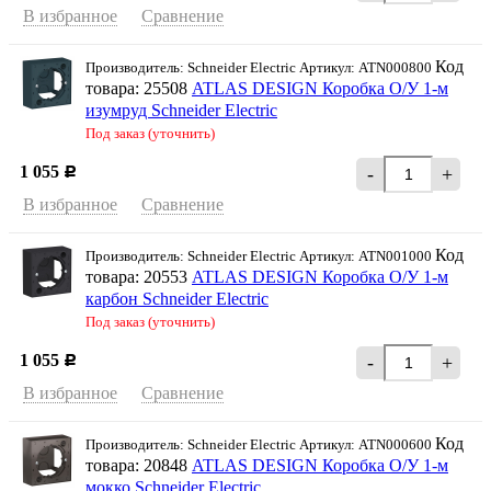
В избранное
Сравнение
Код
Производитель: Schneider Electriс Артикул: ATN000800
товара: 25508
ATLAS DESIGN Коробка О/У 1-м
изумруд Schneider Еleсtric
Под заказ (уточнить)
1 055
-
+
Р
В избранное
Сравнение
Код
Производитель: Schneider Electriс Артикул: ATN001000
товара: 20553
ATLAS DESIGN Коробка О/У 1-м
карбон Schneider Еleсtric
Под заказ (уточнить)
1 055
-
+
Р
В избранное
Сравнение
Код
Производитель: Schneider Electriс Артикул: ATN000600
товара: 20848
ATLAS DESIGN Коробка О/У 1-м
мокко Schneider Еleсtric