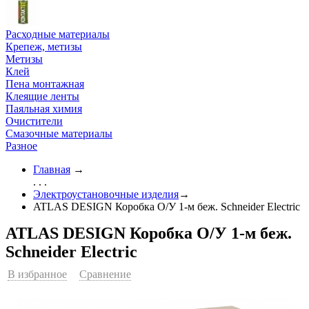
Расходные материалы
Крепеж, метизы
Метизы
Клей
Пена монтажная
Клеящие ленты
Паяльная химия
Очистители
Смазочные материалы
Разное
Главная
→
. . .
Электроустановочные изделия
→
ATLAS DESIGN Коробка О/У 1-м беж. Schneider Еleсtric
ATLAS DESIGN Коробка О/У 1-м беж.
Schneider Еleсtric
В избранное
Сравнение