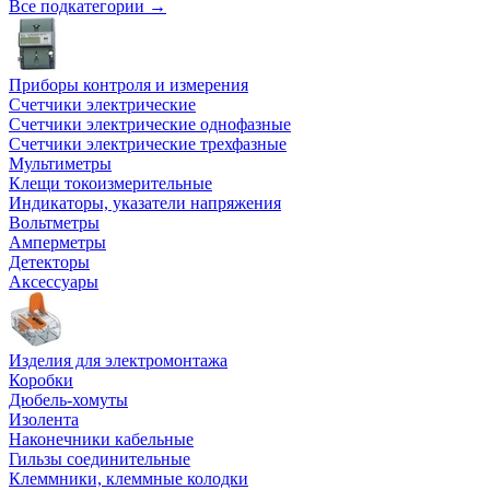
Все подкатегории →
Приборы контроля и измерения
Счетчики электрические
Счетчики электрические однофазные
Счетчики электрические трехфазные
Мультиметры
Клещи токоизмерительные
Индикаторы, указатели напряжения
Вольтметры
Амперметры
Детекторы
Аксессуары
Изделия для электромонтажа
Коробки
Дюбель-хомуты
Изолента
Наконечники кабельные
Гильзы соединительные
Клеммники, клеммные колодки