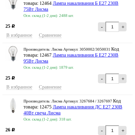
товара: 12464
Лампа накаливания Б Е27 230В
75Вт Лисма
Осн. склад (1-2 дня): 2488 шт.
25
-
+
Р
В избранное
Сравнение
Код
Производитель: Лисма Артикул: 3050002/3050031
товара: 12467
Лампа накаливания Б Е27 230В
95Вт Лисма
Осн. склад (1-2 дня): 1879 шт.
25
-
+
Р
В избранное
Сравнение
Код
Производитель: Лисма Артикул: 3267684 / 3267697
товара: 12475
Лампа накаливания ДС Е27 230В
40Вт свеча Лисма
Осн. склад (1-2 дня): 318 шт.
26
-
+
Р