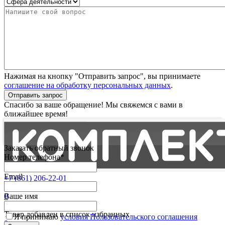
Нажимая на кнопку "Отправить запрос", вы принимаете
соглашение на обработку персональных данных
.
Отправить запрос
Спасибо за ваше обращение! Мы свяжемся с вами в
ближайшее время!
Заказать обратный звонок
Номер телефона*
Email
+7 (861) 206-22-01
Партнерам
0
Ваше имя
Избранные
Товар добавлен в список избранных
Я принимаю
условия Пользовательского соглашения
0