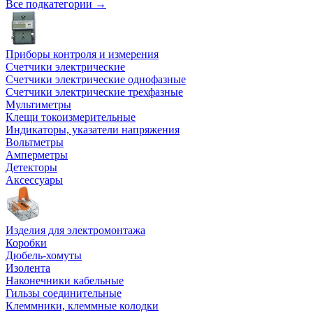
Все подкатегории →
Приборы контроля и измерения
Счетчики электрические
Счетчики электрические однофазные
Счетчики электрические трехфазные
Мультиметры
Клещи токоизмерительные
Индикаторы, указатели напряжения
Вольтметры
Амперметры
Детекторы
Аксессуары
Изделия для электромонтажа
Коробки
Дюбель-хомуты
Изолента
Наконечники кабельные
Гильзы соединительные
Клеммники, клеммные колодки