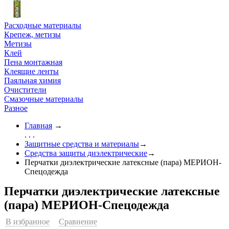
Расходные материалы
Крепеж, метизы
Метизы
Клей
Пена монтажная
Клеящие ленты
Паяльная химия
Очистители
Смазочные материалы
Разное
Главная
→
. . .
Защитные средства и материалы
→
Средства защиты диэлектрические
→
Перчатки диэлектрические латексные (пара) МЕРИОН-
Спецодежда
Перчатки диэлектрические латексные
(пара) МЕРИОН-Спецодежда
В избранное
Сравнение