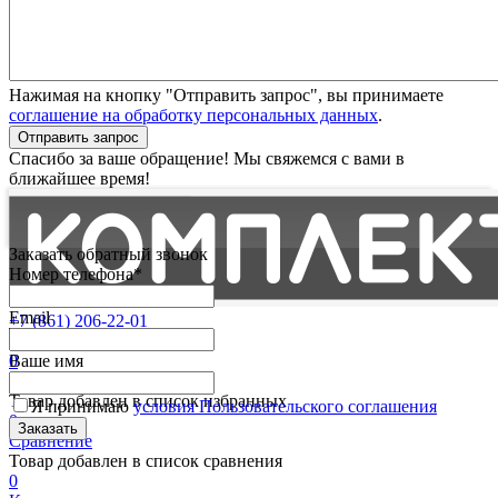
Нажимая на кнопку "Отправить запрос", вы принимаете
соглашение на обработку персональных данных
.
Отправить запрос
Спасибо за ваше обращение! Мы свяжемся с вами в
ближайшее время!
Заказать обратный звонок
Номер телефона*
Email
+7 (861) 206-22-01
Партнерам
0
Ваше имя
Избранные
Товар добавлен в список избранных
Я принимаю
условия Пользовательского соглашения
0
Сравнение
Товар добавлен в список сравнения
0