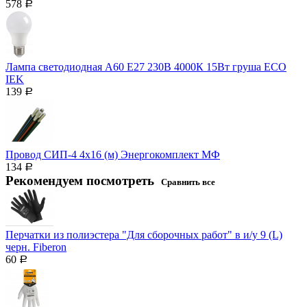
578
Р
Лампа светодиодная A60 Е27 230В 4000К 15Вт груша ECO
IEK
139
Р
Провод СИП-4 4х16 (м) Энергокомплект МФ
134
Р
Рекомендуем посмотреть
Сравнить все
Перчатки из полиэстера "Для сборочных работ" в и/у 9 (L)
черн. Fiberon
60
Р