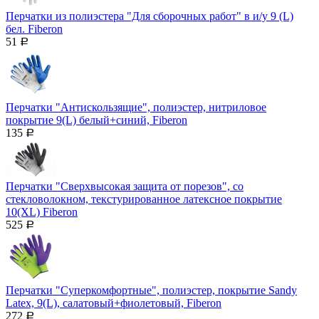
Перчатки из полиэстера "Для сборочных работ" в и/у 9 (L)
бел. Fiberon
51
Р
Перчатки "Антискользящие", полиэстер, нитриловое
покрытие 9(L) белый+синий, Fiberon
135
Р
Перчатки "Сверхвысокая защита от порезов", со
стекловолокном, текстурированное латексное покрытие
10(XL) Fiberon
525
Р
Перчатки "Суперкомфортные", полиэстер, покрытие Sandy
Latex, 9(L), салатовый+фиолетовый, Fiberon
272
Р