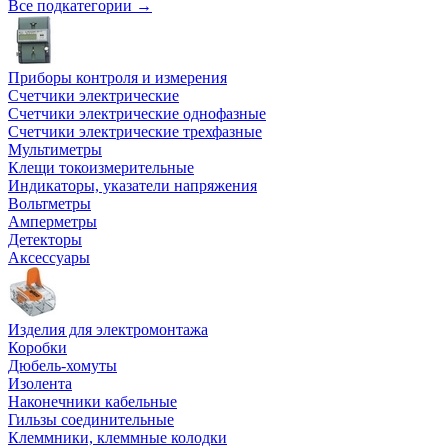
Все подкатегории →
Приборы контроля и измерения
Счетчики электрические
Счетчики электрические однофазные
Счетчики электрические трехфазные
Мультиметры
Клещи токоизмерительные
Индикаторы, указатели напряжения
Вольтметры
Амперметры
Детекторы
Аксессуары
Изделия для электромонтажа
Коробки
Дюбель-хомуты
Изолента
Наконечники кабельные
Гильзы соединительные
Клеммники, клеммные колодки