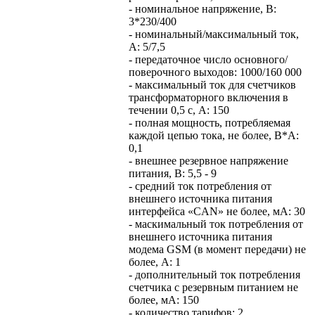
- номинальное напряжение, В:
3*230/400
- номинальный/максимальный ток,
А: 5/7,5
- передаточное число основного/
поверочного выходов: 1000/160 000
- максимальный ток для счетчиков
трансформаторного включения в
течении 0,5 с, А: 150
- полная мощность, потребляемая
каждой цепью тока, не более, В*А:
0,1
- внешнее резервное напряжение
питания, B: 5,5 - 9
- средний ток потребления от
внешнего источника питания
интерфейса «CAN» не более, мА: 30
- маскимальный ток потребления от
внешнего источника питания
модема GSM (в момент передачи) не
более, А: 1
- дополнительный ток потребления
счетчика с резервным питанием не
более, мА: 150
- количество тарифов: 2