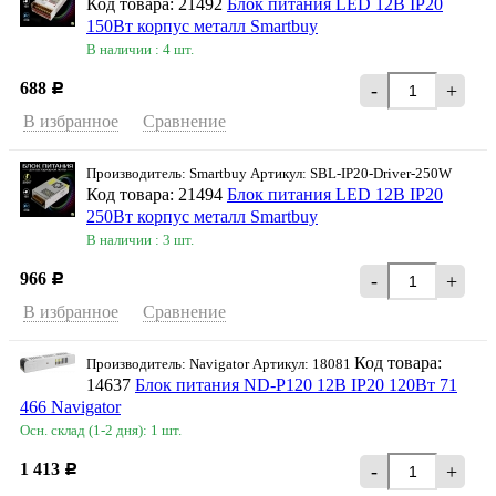
Код товара: 21492
Блок питания LED 12В IP20
150Вт корпус металл Smartbuy
В наличии : 4 шт.
688
-
+
Р
В избранное
Сравнение
Производитель: Smartbuy Артикул: SBL-IP20-Driver-250W
Код товара: 21494
Блок питания LED 12В IP20
250Вт корпус металл Smartbuy
В наличии : 3 шт.
966
-
+
Р
В избранное
Сравнение
Код товара:
Производитель: Navigator Артикул: 18081
14637
Блок питания ND-P120 12В IP20 120Вт 71
466 Navigator
Осн. склад (1-2 дня): 1 шт.
1 413
-
+
Р