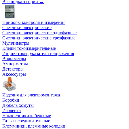
Все подкатегории →
Приборы контроля и измерения
Счетчики электрические
Счетчики электрические однофазные
Счетчики электрические трехфазные
Мультиметры
Клещи токоизмерительные
Индикаторы, указатели напряжения
Вольтметры
Амперметры
Детекторы
Аксессуары
Изделия для электромонтажа
Коробки
Дюбель-хомуты
Изолента
Наконечники кабельные
Гильзы соединительные
Клеммники, клеммные колодки