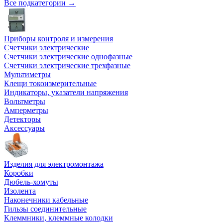
Все подкатегории →
Приборы контроля и измерения
Счетчики электрические
Счетчики электрические однофазные
Счетчики электрические трехфазные
Мультиметры
Клещи токоизмерительные
Индикаторы, указатели напряжения
Вольтметры
Амперметры
Детекторы
Аксессуары
Изделия для электромонтажа
Коробки
Дюбель-хомуты
Изолента
Наконечники кабельные
Гильзы соединительные
Клеммники, клеммные колодки