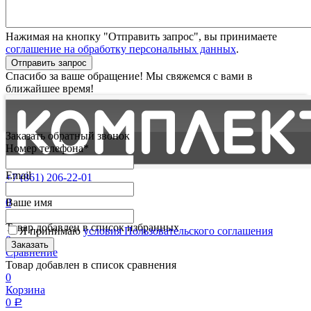
Нажимая на кнопку "Отправить запрос", вы принимаете
соглашение на обработку персональных данных
.
Отправить запрос
Спасибо за ваше обращение! Мы свяжемся с вами в
ближайшее время!
Заказать обратный звонок
Номер телефона*
Email
+7 (861) 206-22-01
Партнерам
0
Ваше имя
Избранные
Товар добавлен в список избранных
Я принимаю
условия Пользовательского соглашения
0
Сравнение
Товар добавлен в список сравнения
0
Корзина
0
Р