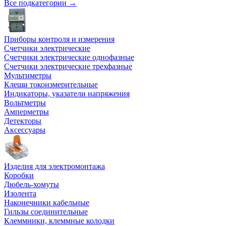
Все подкатегории →
Приборы контроля и измерения
Счетчики электрические
Счетчики электрические однофазные
Счетчики электрические трехфазные
Мультиметры
Клещи токоизмерительные
Индикаторы, указатели напряжения
Вольтметры
Амперметры
Детекторы
Аксессуары
Изделия для электромонтажа
Коробки
Дюбель-хомуты
Изолента
Наконечники кабельные
Гильзы соединительные
Клеммники, клеммные колодки