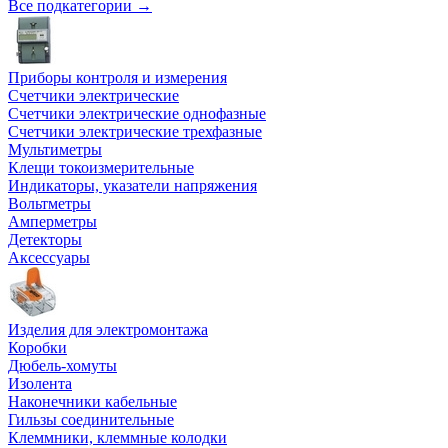
Все подкатегории →
Приборы контроля и измерения
Счетчики электрические
Счетчики электрические однофазные
Счетчики электрические трехфазные
Мультиметры
Клещи токоизмерительные
Индикаторы, указатели напряжения
Вольтметры
Амперметры
Детекторы
Аксессуары
Изделия для электромонтажа
Коробки
Дюбель-хомуты
Изолента
Наконечники кабельные
Гильзы соединительные
Клеммники, клеммные колодки