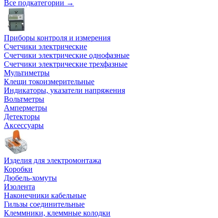
Все подкатегории →
Приборы контроля и измерения
Счетчики электрические
Счетчики электрические однофазные
Счетчики электрические трехфазные
Мультиметры
Клещи токоизмерительные
Индикаторы, указатели напряжения
Вольтметры
Амперметры
Детекторы
Аксессуары
Изделия для электромонтажа
Коробки
Дюбель-хомуты
Изолента
Наконечники кабельные
Гильзы соединительные
Клеммники, клеммные колодки