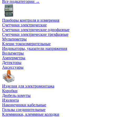
Все подкатегории →
Приборы контроля и измерения
Счетчики электрические
Счетчики электрические однофазные
Счетчики электрические трехфазные
Мультиметры
Клещи токоизмерительные
Индикаторы, указатели напряжения
Вольтметры
Амперметры
Детекторы
Аксессуары
Изделия для электромонтажа
Коробки
Дюбель-хомуты
Изолента
Наконечники кабельные
Гильзы соединительные
Клеммники, клеммные колодки