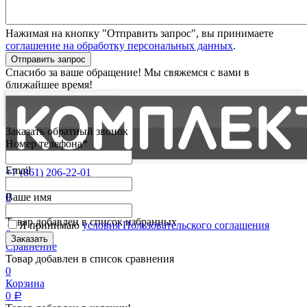
Нажимая на кнопку "Отправить запрос", вы принимаете
соглашение на обработку персональных данных
.
Отправить запрос
Спасибо за ваше обращение! Мы свяжемся с вами в
ближайшее время!
Заказать обратный звонок
Номер телефона*
Email
+7 (861) 206-22-01
Партнерам
0
Ваше имя
Избранные
Товар добавлен в список избранных
Я принимаю
условия Пользовательского соглашения
0
Сравнение
Товар добавлен в список сравнения
0
Корзина
0
Р