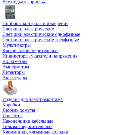
Все подкатегории →
Приборы контроля и измерения
Счетчики электрические
Счетчики электрические однофазные
Счетчики электрические трехфазные
Мультиметры
Клещи токоизмерительные
Индикаторы, указатели напряжения
Вольтметры
Амперметры
Детекторы
Аксессуары
Изделия для электромонтажа
Коробки
Дюбель-хомуты
Изолента
Наконечники кабельные
Гильзы соединительные
Клеммники, клеммные колодки