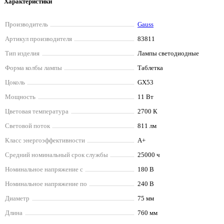
Характеристики
Производитель
Gauss
Артикул производителя
83811
Тип изделия
Лампы светодиодные
Форма колбы лампы
Таблетка
Цоколь
GX53
Мощность
11 Вт
Цветовая температура
2700 К
Световой поток
811 лм
Класс энергоэффективности
A+
Средний номинальный срок службы
25000 ч
Номинальное напряжение с
180 В
Номинальное напряжение по
240 В
Диаметр
75 мм
Длина
760 мм