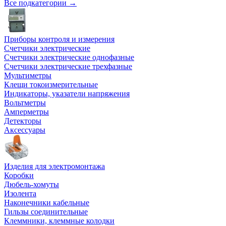
Все подкатегории →
Приборы контроля и измерения
Счетчики электрические
Счетчики электрические однофазные
Счетчики электрические трехфазные
Мультиметры
Клещи токоизмерительные
Индикаторы, указатели напряжения
Вольтметры
Амперметры
Детекторы
Аксессуары
Изделия для электромонтажа
Коробки
Дюбель-хомуты
Изолента
Наконечники кабельные
Гильзы соединительные
Клеммники, клеммные колодки