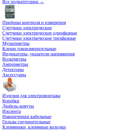
Все подкатегории →
Приборы контроля и измерения
Счетчики электрические
Счетчики электрические однофазные
Счетчики электрические трехфазные
Мультиметры
Клещи токоизмерительные
Индикаторы, указатели напряжения
Вольтметры
Амперметры
Детекторы
Аксессуары
Изделия для электромонтажа
Коробки
Дюбель-хомуты
Изолента
Наконечники кабельные
Гильзы соединительные
Клеммники, клеммные колодки