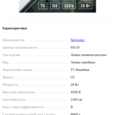
Характеристики
Производитель
Navigator
Артикул производителя
94110
Тип изделия
Лампы люминисцентные
Вид
Лампы линейные
Форма колбы лампы
T5 Линейная
Цоколь
G5
Мощность
28 Вт
Цветовая температура
4200 К
Световой поток
2184 лм
Класс энергоэффективности
B
Средний номинальный срок службы
8000 ч