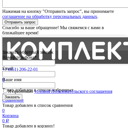
Нажимая на кнопку "Отправить запрос", вы принимаете
соглашение на обработку персональных данных
.
Отправить запрос
Спасибо за ваше обращение! Мы свяжемся с вами в
ближайшее время!
Заказать обратный звонок
Номер телефона*
Email
+7 (861) 206-22-01
Партнерам
0
Ваше имя
Избранные
Товар добавлен в список избранных
Я принимаю
условия Пользовательского соглашения
0
Сравнение
Товар добавлен в список сравнения
0
Корзина
0
Р
Товар добавлен в корзину!