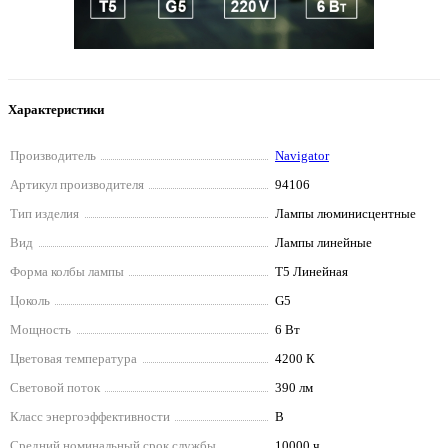
Характеристики
Производитель
Navigator
Артикул производителя
94106
Тип изделия
Лампы люминисцентные
Вид
Лампы линейные
Форма колбы лампы
T5 Линейная
Цоколь
G5
Мощность
6 Вт
Цветовая температура
4200 К
Световой поток
390 лм
Класс энергоэффективности
B
Средний номинальный срок службы
10000 ч