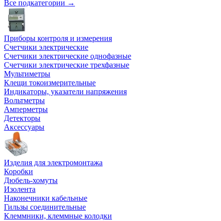
Все подкатегории →
Приборы контроля и измерения
Счетчики электрические
Счетчики электрические однофазные
Счетчики электрические трехфазные
Мультиметры
Клещи токоизмерительные
Индикаторы, указатели напряжения
Вольтметры
Амперметры
Детекторы
Аксессуары
Изделия для электромонтажа
Коробки
Дюбель-хомуты
Изолента
Наконечники кабельные
Гильзы соединительные
Клеммники, клеммные колодки