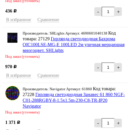
Под заказ (уточнить)
436
-
+
Р
В избранное
Сравнение
Код
Производитель: SHLights Артикул: 4690601040138
товара: 27129
Гирлянда светодиодная Бахрома
OIC100LSE-MG-E 100LED 2м уличная мерцающая
многоцвет. SHLights
Под заказ (уточнить)
970
-
+
Р
В избранное
Сравнение
Код товара:
Производитель: Navigator Артикул: 61860
27228
Гирлянда светодиодная Занавес 61 860 NGF-
C01-288RGBY-8-1.5x1.5m-230-C8-TR-IP20
Navigator
Под заказ (уточнить)
1 371
-
+
Р