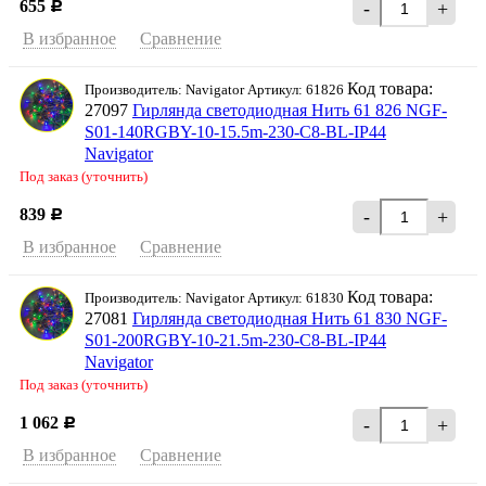
655
-
+
Р
В избранное
Сравнение
Код товара:
Производитель: Navigator Артикул: 61826
27097
Гирлянда светодиодная Нить 61 826 NGF-
S01-140RGBY-10-15.5m-230-C8-BL-IP44
Navigator
Под заказ (уточнить)
839
-
+
Р
В избранное
Сравнение
Код товара:
Производитель: Navigator Артикул: 61830
27081
Гирлянда светодиодная Нить 61 830 NGF-
S01-200RGBY-10-21.5m-230-C8-BL-IP44
Navigator
Под заказ (уточнить)
1 062
-
+
Р
В избранное
Сравнение