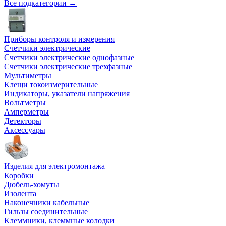
Все подкатегории →
Приборы контроля и измерения
Счетчики электрические
Счетчики электрические однофазные
Счетчики электрические трехфазные
Мультиметры
Клещи токоизмерительные
Индикаторы, указатели напряжения
Вольтметры
Амперметры
Детекторы
Аксессуары
Изделия для электромонтажа
Коробки
Дюбель-хомуты
Изолента
Наконечники кабельные
Гильзы соединительные
Клеммники, клеммные колодки