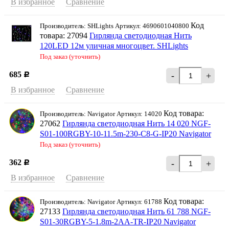
В избранное
Сравнение
Код
Производитель: SHLights Артикул: 4690601040800
товара: 27094
Гирлянда светодиодная Нить
120LED 12м уличная многоцвет. SHLights
Под заказ (уточнить)
685
-
+
Р
В избранное
Сравнение
Код товара:
Производитель: Navigator Артикул: 14020
27062
Гирлянда светодиодная Нить 14 020 NGF-
S01-100RGBY-10-11.5m-230-C8-G-IP20 Navigator
Под заказ (уточнить)
362
-
+
Р
В избранное
Сравнение
Код товара:
Производитель: Navigator Артикул: 61788
27133
Гирлянда светодиодная Нить 61 788 NGF-
S01-30RGBY-5-1.8m-2AA-TR-IP20 Navigator