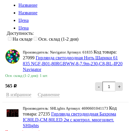
Название
Название
Цена
Цена
Доступность:
На складе
Осн. склад (1-2 дня)
Код товара:
Производитель: Navigator Артикул: 61835
27099
Гирлянда светодиодная Нить Шарики 61
835 NGF-B01-80RGBWW-8-7.9m-230-C8-BL-IP20
Navigator
Осн. склад (1-2 дня): 1 шт.
565
-
+
Р
В избранное
Сравнение
Код
Производитель: SHLights Артикул: 4690601041173
товара: 27235
Гирлянда светодиодная Бахрома
IC80LD-CM 80LED 2м с контрол. многоцвет.
SHlights