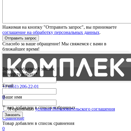
Нажимая на кнопку "Отправить запрос", вы принимаете
соглашение на обработку персональных данных
.
Отправить запрос
Спасибо за ваше обращение! Мы свяжемся с вами в
ближайшее время!
Заказать обратный звонок
Номер телефона*
Email
+7 (861) 206-22-01
Партнерам
0
Ваше имя
Избранные
Товар добавлен в список избранных
Я принимаю
условия Пользовательского соглашения
0
Сравнение
Товар добавлен в список сравнения
0