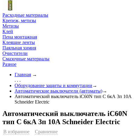
Расходные материалы
Крепеж, метизы
Метизы
Клей
Пена монтажная
Клеящие ленты
Паяльная химия
Очистители
Смазочные материалы
Разное
Главная
→
. . .
Оборудование защиты и коммутации
→
Автоматические выключатели (автоматы)
→
Автоматический выключатель iC60N тип С 6кА 3п 10А
Schneider Electric
Автоматический выключатель iC60N
тип С 6кА 3п 10А Schneider Electric
В избранное
Сравнение