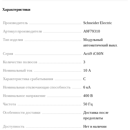
Характеристики
Производитель
Schneider Electriс
Артикул производителя
A9F79310
Тип изделия
Модульный
автоматичекий выкл.
Серия
Acti9 iC60N
Количество полюсов
3
Номинальный ток
10 А
Характеристика срабатывания
C
Номинальная отключающая способность
6 кА
Номинальное напряжение
400 В
Частота
50 Гц
Особенности доставки
Доставка после
предоплаты
Доступность
Нет в наличии