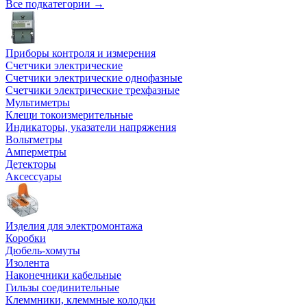
Все подкатегории →
Приборы контроля и измерения
Счетчики электрические
Счетчики электрические однофазные
Счетчики электрические трехфазные
Мультиметры
Клещи токоизмерительные
Индикаторы, указатели напряжения
Вольтметры
Амперметры
Детекторы
Аксессуары
Изделия для электромонтажа
Коробки
Дюбель-хомуты
Изолента
Наконечники кабельные
Гильзы соединительные
Клеммники, клеммные колодки