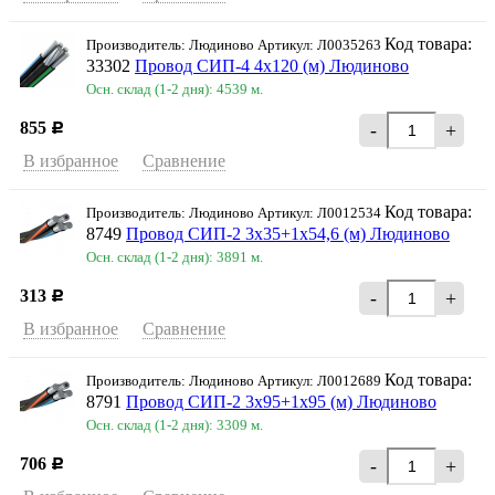
Код товара:
Производитель: Людиново Артикул: Л0035263
33302
Провод СИП-4 4х120 (м) Людиново
Осн. склад (1-2 дня): 4539 м.
855
-
+
Р
В избранное
Сравнение
Код товара:
Производитель: Людиново Артикул: Л0012534
8749
Провод СИП-2 3х35+1х54,6 (м) Людиново
Осн. склад (1-2 дня): 3891 м.
313
-
+
Р
В избранное
Сравнение
Код товара:
Производитель: Людиново Артикул: Л0012689
8791
Провод СИП-2 3х95+1х95 (м) Людиново
Осн. склад (1-2 дня): 3309 м.
706
-
+
Р