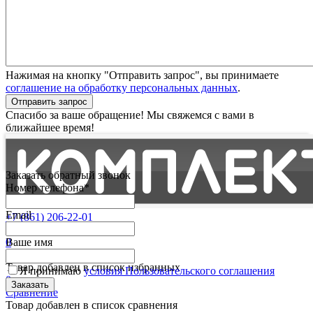
Нажимая на кнопку "Отправить запрос", вы принимаете
соглашение на обработку персональных данных
.
Отправить запрос
Спасибо за ваше обращение! Мы свяжемся с вами в
ближайшее время!
Заказать обратный звонок
Номер телефона*
Email
+7 (861) 206-22-01
Партнерам
0
Ваше имя
Избранные
Товар добавлен в список избранных
Я принимаю
условия Пользовательского соглашения
0
Сравнение
Товар добавлен в список сравнения