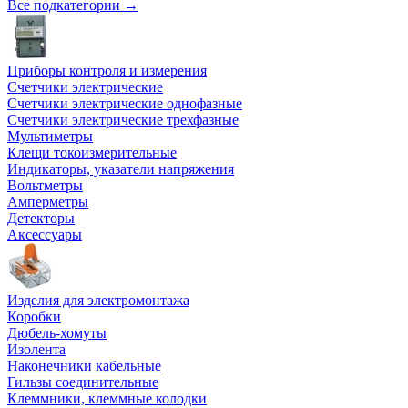
Все подкатегории →
Приборы контроля и измерения
Счетчики электрические
Счетчики электрические однофазные
Счетчики электрические трехфазные
Мультиметры
Клещи токоизмерительные
Индикаторы, указатели напряжения
Вольтметры
Амперметры
Детекторы
Аксессуары
Изделия для электромонтажа
Коробки
Дюбель-хомуты
Изолента
Наконечники кабельные
Гильзы соединительные
Клеммники, клеммные колодки