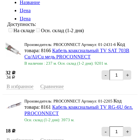
Название
Цена
Цена
Доступность:
На складе
Осн. склад (1-2 дня)
Код
Производитель: PROCONNEСT Артикул: 01-2431-6
товара: 8166
Кабель коаксиальный TV SAT 703B
Cu/Al/Cu медь PROCONNEСT
В наличии : 237 м.
Осн. склад (1-2 дня): 9201 м.
32
Р
-
+
34
Р
В избранное
Сравнение
Код
Производитель: PROCONNEСT Артикул: 01-2205
товара: 8161
Кабель коаксиальный TV RG-6U бел.
PROCONNECT
Осн. склад (1-2 дня): 3973 м.
18
-
+
Р