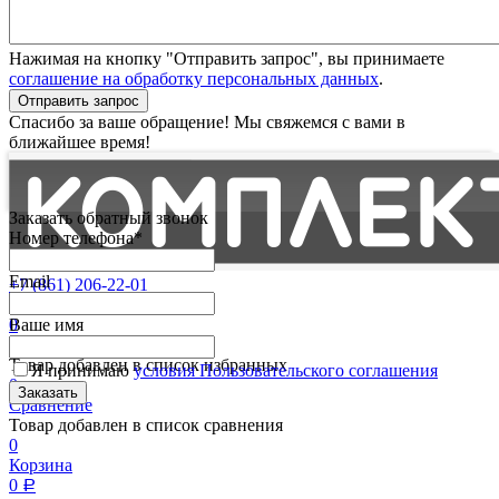
Нажимая на кнопку "Отправить запрос", вы принимаете
соглашение на обработку персональных данных
.
Отправить запрос
Спасибо за ваше обращение! Мы свяжемся с вами в
ближайшее время!
Заказать обратный звонок
Номер телефона*
Email
+7 (861) 206-22-01
Партнерам
0
Ваше имя
Избранные
Товар добавлен в список избранных
Я принимаю
условия Пользовательского соглашения
0
Сравнение
Товар добавлен в список сравнения
0
Корзина
0
Р