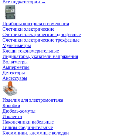
Все подкатегории →
Приборы контроля и измерения
Счетчики электрические
Счетчики электрические однофазные
Счетчики электрические трехфазные
Мультиметры
Клещи токоизмерительные
Индикаторы, указатели напряжения
Вольтметры
Амперметры
Детекторы
Аксессуары
Изделия для электромонтажа
Коробки
Дюбель-хомуты
Изолента
Наконечники кабельные
Гильзы соединительные
Клеммники, клеммные колодки