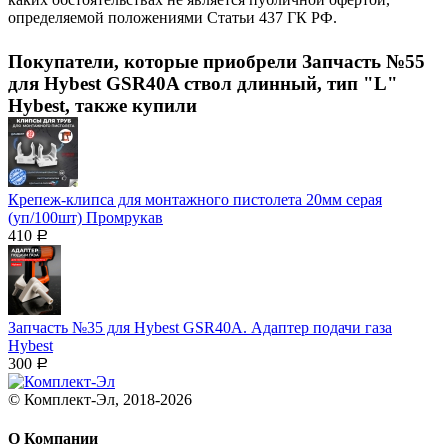
определяемой положениями Статьи 437 ГК РФ.
Покупатели, которые приобрели Запчасть №55
для Hybest GSR40A ствол длинный, тип "L"
Hybest, также купили
Крепеж-клипса для монтажного пистолета 20мм серая
(уп/100шт) Промрукав
410
Р
Запчасть №35 для Hybest GSR40A. Адаптер подачи газа
Hybest
300
Р
© Комплект-Эл, 2018-2026
О Компании