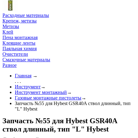
Расходные материалы
Крепеж, метизы
Метизы
Клей
Пена монтажная
Клеящие ленты
Паяльная химия
Очистители
Смазочные материалы
Разное
Главная
→
. . .
Инструмент
→
Инструмент монтажный
→
Газовые монтажные пистолеты
→
Запчасть №55 для Hybest GSR40A ствол длинный, тип
"L" Hybest
Запчасть №55 для Hybest GSR40A
ствол длинный, тип "L" Hybest