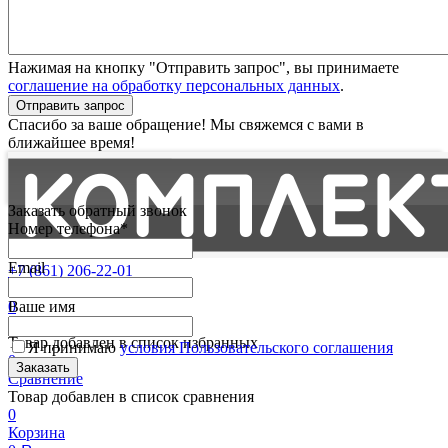
Нажимая на кнопку "Отправить запрос", вы принимаете
соглашение на обработку персональных данных
.
Отправить запрос
Спасибо за ваше обращение! Мы свяжемся с вами в
ближайшее время!
Заказать обратный звонок
Номер телефона*
Email
+7 (861) 206-22-01
Партнерам
0
Ваше имя
Избранные
Товар добавлен в список избранных
Я принимаю
условия Пользовательского соглашения
0
Сравнение
Товар добавлен в список сравнения
0
Корзина