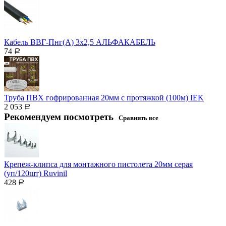
Кабель ВВГ-Пнг(А) 3х2,5 АЛЬФАКАБЕЛЬ
74
Р
Труба ПВХ гофрированная 20мм с протяжкой (100м) IEK
2 053
Р
Рекомендуем посмотреть
Сравнить все
Крепеж-клипса для монтажного пистолета 20мм серая
(уп/120шт) Ruvinil
428
Р