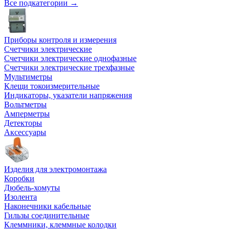
Все подкатегории →
Приборы контроля и измерения
Счетчики электрические
Счетчики электрические однофазные
Счетчики электрические трехфазные
Мультиметры
Клещи токоизмерительные
Индикаторы, указатели напряжения
Вольтметры
Амперметры
Детекторы
Аксессуары
Изделия для электромонтажа
Коробки
Дюбель-хомуты
Изолента
Наконечники кабельные
Гильзы соединительные
Клеммники, клеммные колодки