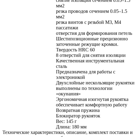
снятие изоляции сечением 0.05–1.5
мм2
резка проводов сечением 0.05–1.5
мм2
резка винтов с резьбой М3, М4
пассатижи
отверстия для формирования петель
Шестипозиционные прецизионно
заточенные режущие кромки.
Твердость HRC 60
8 отверстий для снятия изоляции
Качественная инструментальная
сталь
Предназначена для работы с
электроникой
Двухслойные нескользящие рукоятки
выполнены по технологии
«окунания»
Эргономичная изогнутая рукоятка
обеспечивает комфортную работу
Возвратная пружина
Блокиратор рукояток
Вес: 145 г
Длина: 180 мм
Технические характеристики, описание, комплект поставки и