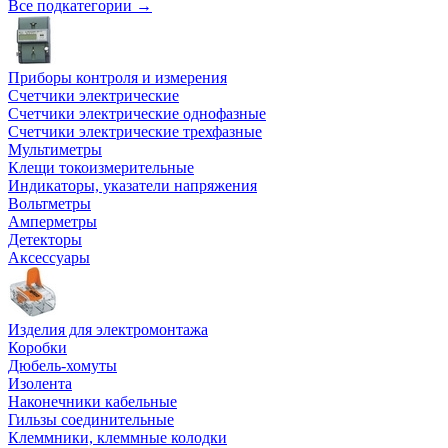
Все подкатегории →
Приборы контроля и измерения
Счетчики электрические
Счетчики электрические однофазные
Счетчики электрические трехфазные
Мультиметры
Клещи токоизмерительные
Индикаторы, указатели напряжения
Вольтметры
Амперметры
Детекторы
Аксессуары
Изделия для электромонтажа
Коробки
Дюбель-хомуты
Изолента
Наконечники кабельные
Гильзы соединительные
Клеммники, клеммные колодки