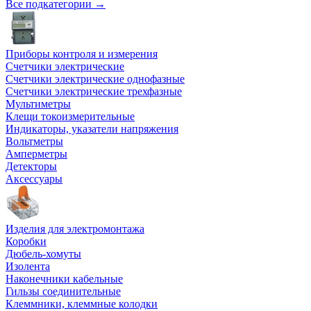
Все подкатегории →
Приборы контроля и измерения
Счетчики электрические
Счетчики электрические однофазные
Счетчики электрические трехфазные
Мультиметры
Клещи токоизмерительные
Индикаторы, указатели напряжения
Вольтметры
Амперметры
Детекторы
Аксессуары
Изделия для электромонтажа
Коробки
Дюбель-хомуты
Изолента
Наконечники кабельные
Гильзы соединительные
Клеммники, клеммные колодки