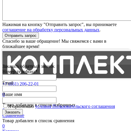
Нажимая на кнопку "Отправить запрос", вы принимаете
соглашение на обработку персональных данных
.
Отправить запрос
Спасибо за ваше обращение! Мы свяжемся с вами в
ближайшее время!
Заказать обратный звонок
Номер телефона*
Email
+7 (861) 206-22-01
Партнерам
0
Ваше имя
Избранные
Товар добавлен в список избранных
Я принимаю
условия Пользовательского соглашения
0
Сравнение
Товар добавлен в список сравнения
0