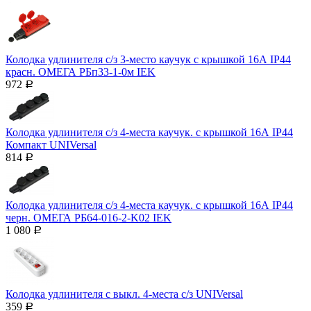
Колодка удлинителя с/з 3-место каучук с крышкой 16А IP44
красн. ОМЕГА РБп33-1-0м IEK
972
Р
Колодка удлинителя с/з 4-места каучук. с крышкой 16А IP44
Компакт UNIVersal
814
Р
Колодка удлинителя с/з 4-места каучук. с крышкой 16А IP44
черн. ОМЕГА РБ64-016-2-K02 IEK
1 080
Р
Колодка удлинителя c выкл. 4-места с/з UNIVersal
359
Р