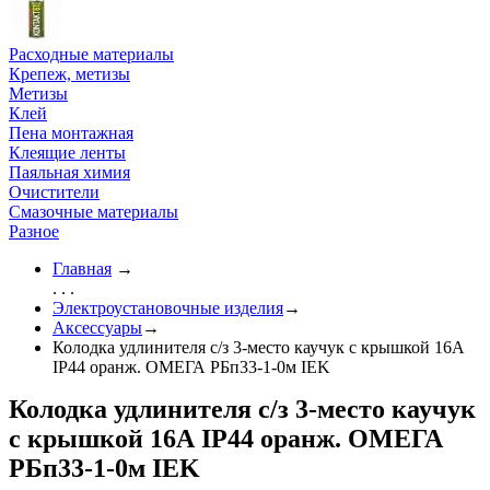
Расходные материалы
Крепеж, метизы
Метизы
Клей
Пена монтажная
Клеящие ленты
Паяльная химия
Очистители
Смазочные материалы
Разное
Главная
→
. . .
Электроустановочные изделия
→
Аксессуары
→
Колодка удлинителя с/з 3-место каучук с крышкой 16А
IP44 оранж. ОМЕГА РБп33-1-0м IEK
Колодка удлинителя с/з 3-место каучук
с крышкой 16А IP44 оранж. ОМЕГА
РБп33-1-0м IEK